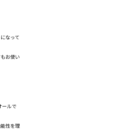
ーになって
てもお使い
オールで
機能性を理