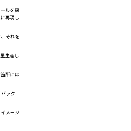
ィールを採
実に再現し
て、それを
大量生産し
い箇所には
イバック
なイメージ