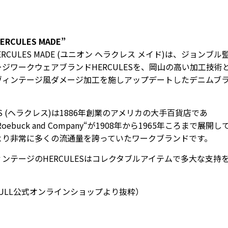
HERCULES MADE”
HERCULES MADE (ユニオン ヘラクレス メイド)は、ジョンブ
ジワークウェアブランドHERCULESを、岡山の高い加工技術
ヴィンテージ風ダメージ加工を施しアップデートしたデニムブ
LES (ヘラクレス)は1886年創業のアメリカの大手百貨店であ
s,Roebuck and Company“が1908年から1965年ころまで展
より非常に多くの流通量を誇っていたワークブランドです。
ンテージのHERCULESはコレクタブルアイテムで多大な支持
BULL公式オンラインショップより抜粋）