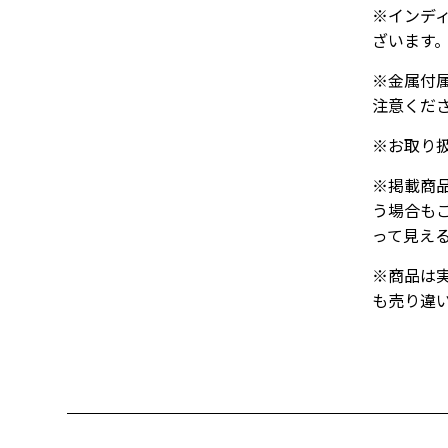
※インデ
ざいます
※金属付
注意くだ
※お取り
※掲載商
う場合も
って見え
※商品は
も売り違