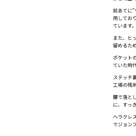
前あてに
用してお
ています
また、ヒ
留めるた
ポケット
ていた時
ステッチ
工場の残
腰で落と
に、すっ
ヘラクレ
でジョン