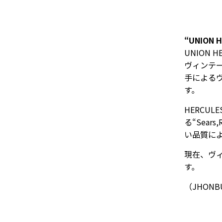
“UNION 
UNION 
ヴィンテー
手による
す。
HERCU
る“Sear
い品質に
現在、ヴィ
す。
（JHON