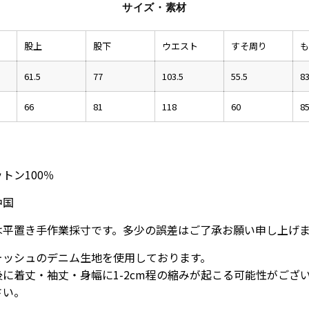
サイズ・素材
股上
股下
ウエスト
すそ周り
も
61.5
77
103.5
55.5
8
66
81
118
60
8
トン100％
中国
は平置き手作業採寸です。多少の誤差はご了承お願い申し上げ
ォッシュのデニム生地を使用しております。
に着丈・袖丈・身幅に1-2cm程の縮みが起こる可能性がござ
さい。