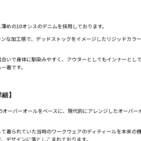
】
し薄めの10オンスのデニムを採用しております。
ーンな加工感で、デッドストックをイメージしたリジッドカラ
。
風合いで身体に馴染みやすく、アウターとしてもインナーとし
る一着です。
詳細】
年代のオーバーオールをベースに、現代的にアレンジしたオーバー
して着られていた当時のワークウェアのディティールを本来の
で、デザインに落としこまれております。