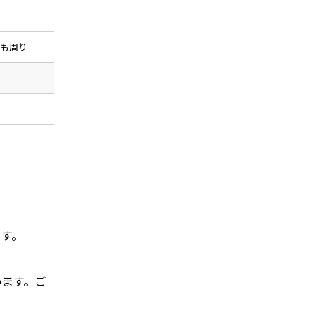
も周り
3
5
ます。
います。ご