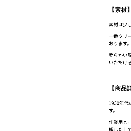
【素材
素材は少
一番クリ
おります
柔らかい
いただけ
【商品
1950
す。
作業用と
解した上