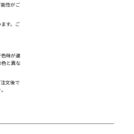
可能性がご
います。ご
干色味が違
の色と異な
ご注文後で
せ。