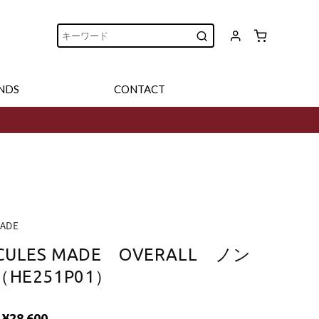
NDS
CONTACT
MADE
RCULES MADE OVERALL ノン
E251P01）
¥28,600