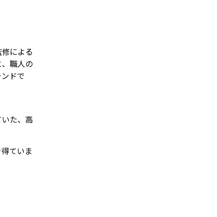
ル監修による
と、職人の
ランドで
開していた、高
を得ていま