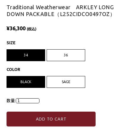
Traditional Weatherwear ARKLEY LONG
DOWN PACKABLE（L252CIDCO0497OZ）
¥36,300
(税込)
SIZE
34
36
COLOR
BLACK
SAGE
数量
ADD TO CART