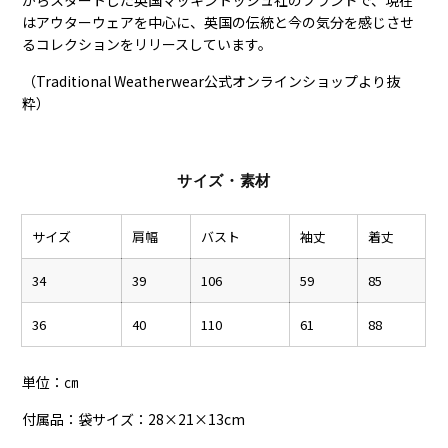
からスタートした英国マッキントッシュ社のブランドで、現在
はアウターウェアを中心に、英国の伝統と今の気分を感じさせ
るコレクションをリリースしています。
（Traditional Weatherwear公式オンラインショップより抜
粋）
サイズ・素材
サイズ
肩幅
バスト
袖丈
着丈
34
39
106
59
85
36
40
110
61
88
単位：㎝
付属品：袋サイズ：28×21×13cm