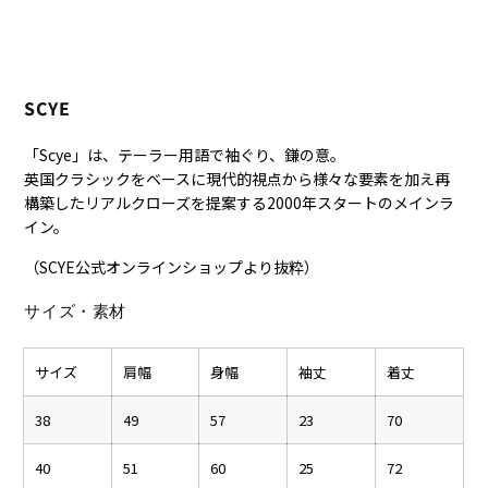
SCYE
「Scye」は、テーラー用語で袖ぐり、鎌の意。
英国クラシックをベースに現代的視点から様々な要素を加え再
構築したリアルクローズを提案する2000年スタートのメインラ
イン。
（SCYE公式オンラインショップより抜粋）
サイズ・素材
サイズ
肩幅
身幅
袖丈
着丈
38
49
57
23
70
40
51
60
25
72