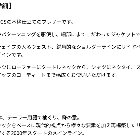
詳細】
BASICSの本格仕立てのブレザーです。
つパターンニングを駆使し、細部にまでこだわったジャケット
シェイプの入るウェスト、鋭角的なショルダーラインにサイド
ザインです。
ンツにローファーにタートルネックから、シャツにネクタイ、
アップのコーディートまで幅広くお使いいただけます。
」は、テーラー用語で袖ぐり、鎌の意。
シックをベースに現代的視点から様々な要素を加え再構築した
する2000年スタートのメインライン。