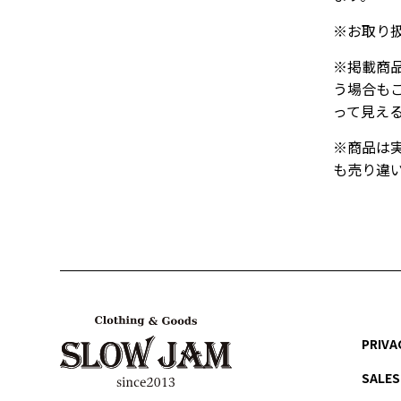
※お取り
※掲載商
う場合も
って見え
※商品は
も売り違
PRIVA
SALES