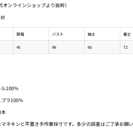
公式オンラインショップより抜粋）
素材
肩幅
バスト
袖丈
着丈
45
96
60
72
ル100％
プラ100％
日本
はマネキンと平置き手作業採寸です。多少の誤差はご了承お願