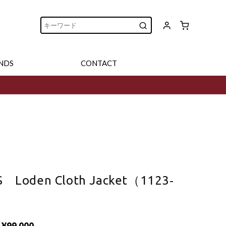
NDS
CONTACT
S Loden Cloth Jacket（1123‐
¥99,000