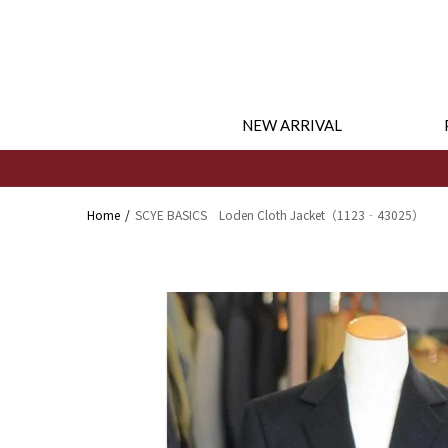
コンテ
ンツに
進む
NEW ARRIVAL
Home
SCYE BASICS Loden Cloth Jacket（1123‐43025）