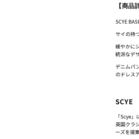
【商品
SCYE 
サイの持
緩やかに
統派なデ
デニムパ
のドレス
SCYE
「Scye
英国クラ
ーズを提案