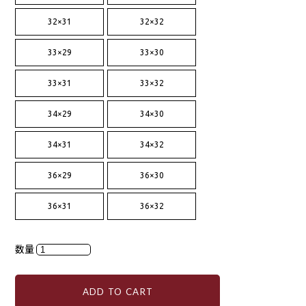
32×31
32×32
33×29
33×30
33×31
33×32
34×29
34×30
34×31
34×32
36×29
36×30
36×31
36×32
数量
ADD TO CART