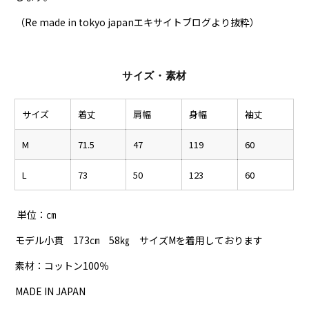
（Re made in tokyo japanエキサイトブログより抜粋）
サイズ・素材
サイズ
着丈
肩幅
身幅
袖丈
M
71.5
47
119
60
L
73
50
123
60
単位：㎝
モデル小貫 173㎝ 58㎏ サイズMを着用しております
素材：コットン100％
MADE IN JAPAN