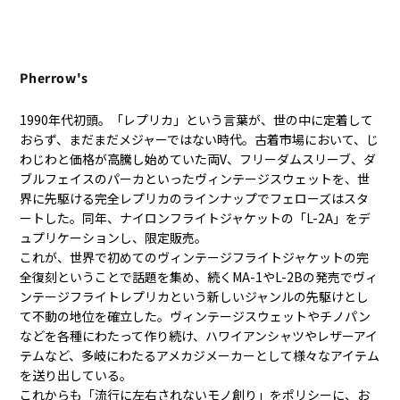
Pherrow's
1990年代初頭。「レプリカ」という言葉が、世の中に定着して
おらず、まだまだメジャーではない時代。古着市場において、じ
わじわと価格が高騰し始めていた両V、フリーダムスリーブ、ダ
ブルフェイスのパーカといったヴィンテージスウェットを、世
界に先駆ける完全レプリカのラインナップでフェローズはスタ
ートした。
同年、ナイロンフライトジャケットの「L-2A」をデ
ュプリケーションし、限定販売。
これが、世界で初めてのヴィンテージフライトジャケットの完
全復刻ということで話題を集め、続くMA-1やL-2Bの発売でヴィ
ンテージフライトレプリカという新しいジャンルの先駆けとし
て不動の地位を確立した。
ヴィンテージスウェットやチノパン
などを各種にわたって作り続け、ハワイアンシャツやレザーアイ
テムなど、多岐にわたるアメカジメーカーとして様々なアイテム
を送り出している。
これからも「流行に左右されないモノ創り」をポリシーに、お