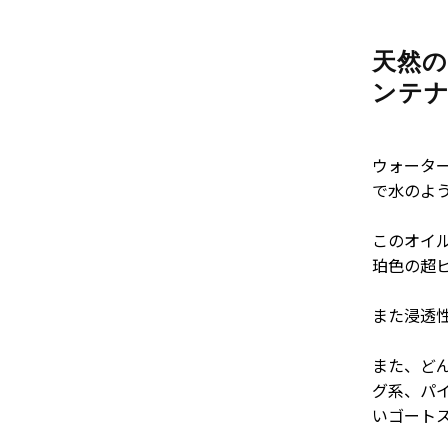
天然の
ンテ
ウォータ
で水のよ
このオイ
珀色の超
また浸透
また、ど
グ系、パ
いゴート