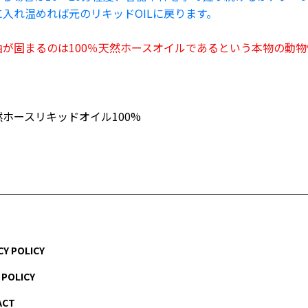
入れ温めれば元のリキッドOILに戻ります。
油が固まるのは100％天然ホースオイルであるという本物の動
ホースリキッドオイル100%
CY POLICY
 POLICY
ACT