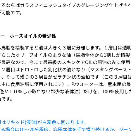
するならばガラスフィニッシュタイプのグレージング仕上げさ
が可能です。
ター ホースオイルの希少性
る馬脂を精製すると油は大きく３層に分離します。１層目は透
さらしたオリーブオイルのような油（馬脂全体から1割しか精製
が最高なので、今まで最高級のスキンケアOILの原油のみに使用
。２層目はトロトロした乳化状の油となり（マスタングペースト
）、そして残りの３層目がゼラチン状の油粕です（この３層目
に主に食用油脂に使用されます）。P.ウォーターは、熊本産の
（僅か１０％しか取れない希少な液体油）だけを、100％使用し
油です。
はリキッド(液体)が白濁色に固まります。
いる場合は10～20分程度、容器本体を手で握り続けるか、ジー