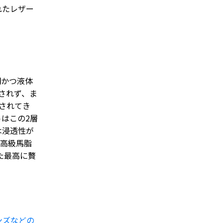
れたレザー
明かつ液体
されず、ま
されてき
はこの2層
は浸透性が
最高級馬脂
た最高に贅
ンズなどの