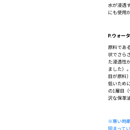
水が浸透
にも使用
P.ウォー
原料であ
状でさら
た浸透性
ました）
目が原料
低いため
の1層目
沢な保革
※寒い時期
固まって