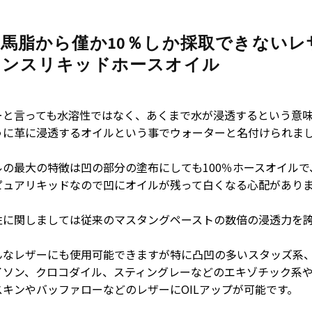
馬脂から僅か10％しか採取できないレ
ナンスリキッドホースオイル
ーと言っても水溶性ではなく、あくまで水が浸透するという意
うに革に浸透するオイルという事でウォーターと名付けられま
ルの最大の特徴は凹の部分の塗布にしても100％ホースオイルで
ピュアリキッドなので凹にオイルが残って白くなる心配があり
性に関しましては従来のマスタングペーストの数倍の浸透力を
んなレザーにも使用可能できますが特に凸凹の多いスタッズ系
イソン、クロコダイル、スティングレーなどのエキゾチック系
スキンやバッファローなどのレザーにOILアップが可能です。