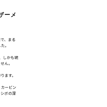
ザーメ
味で、まる
した。
、しかも琥
ません。
誇ります。
、カービン
やシボの深