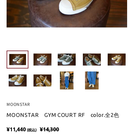
MOONSTAR
MOONSTAR GYM COURT RF color.全2色
¥11,440
¥14,300
(税込)