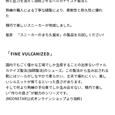
熱と圧力を加えて加硫させるバルカナイズド製法と
熟練の職人による丁寧な縫製により、柔軟性と耐久性に優れ
た
精巧で美しいスニーカーが完成しました。
是非 「スニーカーのまち久留米」の製品をお試しください!
「FINE VULCANIZED」
国内でもごく僅かな工場でしか生産することの出来ないヴァル
カナイズ製法(加硫製法)のシューズ。この製法から生み出される
靴にはソールがしなやかで柔らかい、丈夫で壊れにくい、美し
いシルエットが保てるといった良さがあります。
そして何より熟練の手仕事でしか生み出せない、精巧で美し
い“作りの良さ”が魅力のシリーズです。
(MOONSTAR公式オンラインショップより抜粋)