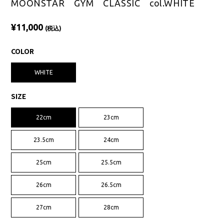
MOONSTAR GYM CLASSIC col.WHITE
¥11,000
(税込)
COLOR
WHITE
SIZE
22cm
23cm
23.5cm
24cm
25cm
25.5cm
26cm
26.5cm
27cm
28cm