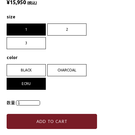
¥15,950
(税込)
size
1
2
3
color
BLACK
CHARCOAL
ECRU
数量
ADD TO CART