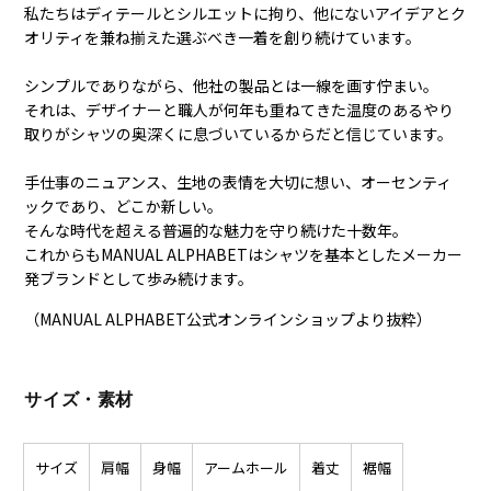
私たちはディテールとシルエットに拘り、他にないアイデアとク
オリティを兼ね揃えた選ぶべき一着を創り続けています。
シンプルでありながら、他社の製品とは一線を画す佇まい。
それは、デザイナーと職人が何年も重ねてきた温度のあるやり
取りがシャツの奥深くに息づいているからだと信じています。
手仕事のニュアンス、生地の表情を大切に想い、オーセンティ
ックであり、どこか新しい。
そんな時代を超える普遍的な魅力を守り続けた十数年。
これからもMANUAL ALPHABETはシャツを基本としたメーカー
発ブランドとして歩み続けます。
（MANUAL ALPHABET公式オンラインショップより抜粋）
サイズ・素材
サイズ
肩幅
身幅
アームホール
着丈
裾幅