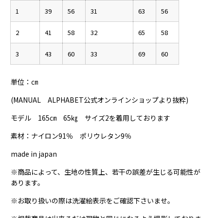
1
39
56
31
63
56
2
41
58
32
65
58
3
43
60
33
69
60
単位：㎝
(MANUAL ALPHABET公式オンラインショップより抜粋)
モデル 165㎝ 65㎏ サイズ2を着用しております
素材：ナイロン91％ ポリウレタン9％
made in japan
※商品によって、生地の性質上、若干の誤差が生じる可能性が
あります。
※お取り扱いの際は洗濯絵表示をご確認下さいませ。