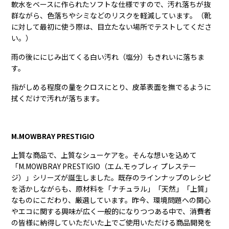
軟水をベースに作られたソフトな仕様ですので、
汚れ落ちが抜
群ながら、色落ちやシミなどのリスクを軽減しています。
（靴
に対して最初に使う際は、目立たない場所でテストしてくださ
い。）
雨の後ににじみ出てくる白い汚れ（塩分）もきれいに落ちま
す。
指がしめる程度の量をクロスにとり、
皮革表面を撫でるように
拭くだけで汚れが落ちます。
M.MOWBRAY PRESTIGIO
上質な商品で、上質なシューケアを。そんな想いを込めて
「M.MOWBRAY PRESTIGIO（エム.モゥブレィ プレステー
ジ）」シリーズが誕生しました。既存のラインナップのレシピ
を活かしながらも、原材料を「ナチュラル」「天然」「上質」
なものにこだわり、厳選しています。昨今、環境問題への関心
やエコに関する興味が広く一般的になりつつある中で、消費者
の皆様に納得していただいた上でご使用いただける商品開発を