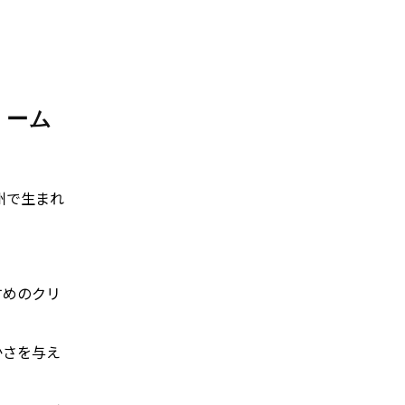
リーム
州で生まれ
すめのクリ
かさを与え