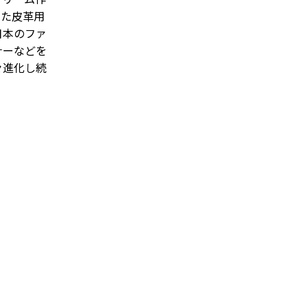
った皮革用
日本のファ
ナーなどを
々進化し続