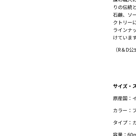
りの伝統
石鹸、ソ
クトリー
ラインナ
けていま
（R＆D
サイズ・
原産国：
カラー：
タイプ：
容量：
60