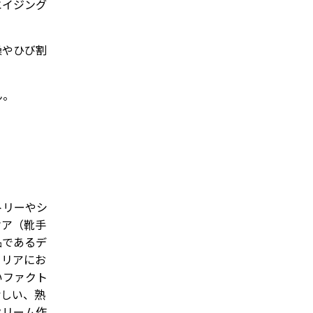
エイジング
燥やひび割
ん。
トリーやシ
ケア（靴手
品であるデ
タリアにお
いファクト
珍しい、熟
クリーム作