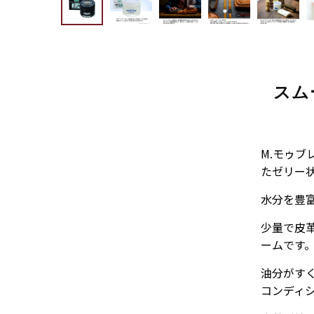
ス
ム
M.モゥ
たゼリー
水分を豊
少量で皮
ームです
油分がす
コンディ