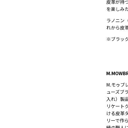
皮革が持
を楽しみ
ラノニン
れから皮
※ブラッ
M.MOWB
M.モゥ
ューズブ
入れ）製
リケート
ける皮革
リーで作
練の職人