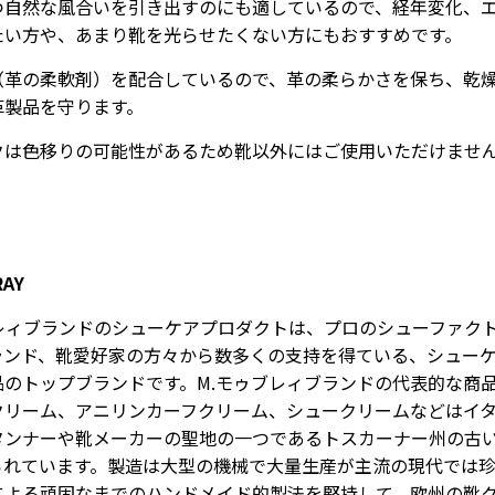
つ自然な風合いを引き出すのにも適しているので、経年変化、
たい方や、あまり靴を光らせたくない方にもおすすめです。
（革の柔軟剤）を配合しているので、革の柔らかさを保ち、乾
革製品を守ります。
クは色移りの可能性があるため靴以外にはご使用いただけませ
RAY
ブレィブランドのシューケアプロダクトは、プロのシューファク
ランド、靴愛好家の方々から数多くの支持を得ている、シュー
品のトップブランドです。M.モゥブレィブランドの代表的な商
クリーム、アニリンカーフクリーム、シュークリームなどはイ
タンナーや靴メーカーの聖地の一つであるトスカーナー州の古
られています。製造は大型の機械で大量生産が主流の現代では
による頑固なまでのハンドメイド的製法を堅持して、欧州の靴