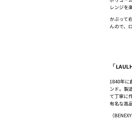
レンジを
かぶって
んので、
「LAUL
1840
ンド。製
て丁寧に
有名な高
（
BENE