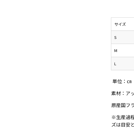
サイズ
S
M
L
単位：㎝
素材：
ア
原産国
フ
※生産過
ズは目安