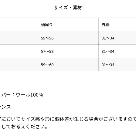
サイズ・素材
頭周り
外径
55～56
31～34
57～58
31～34
59～60
31～34
ッパー：ウール100％
ランス
程においてサイズ感や形に個体差が生じる場合がございますの
としてお考えください。