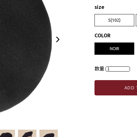
size
S(102)
COLOR
NOIR
数量
ADD 