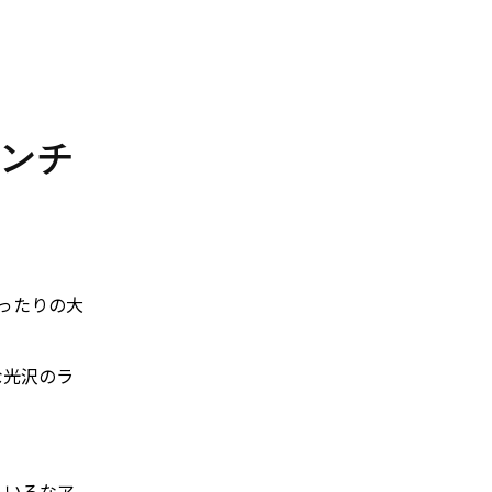
レンチ
ぴったりの大
な光沢のラ
ろいろなア