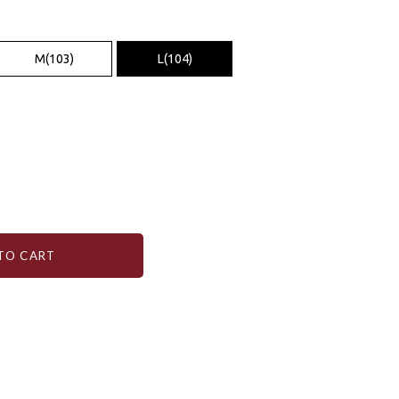
M(103)
L(104)
TO CART