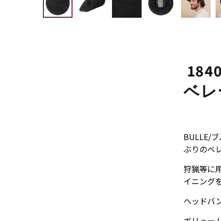
18
ベレ
BULLE
ぶりのベ
狩猟等に
イニング
ヘッドバ
ボリュー