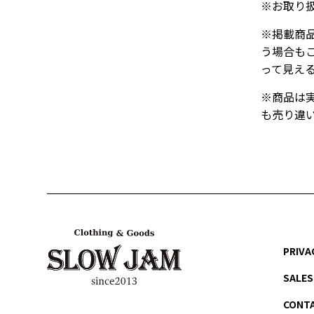
※お取り
※掲載商
う場合も
って見え
※商品は
も売り違
PRIVA
SALES
CONT