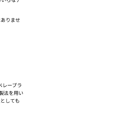
はありませ
ベレーブラ
製法を用い
造としても