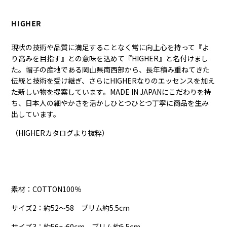
HIGHER
現状の技術や品質に満足することなく常に向上心を持って『よ
り高みを目指す』との意味を込めて『HIGHER』と名付けまし
た。帽子の産地である岡山県南西部から、長年積み重ねてきた
伝統と技術を受け継ぎ、さらにHIGHERなりのエッセンスを加え
た新しい物を提案しています。MADE IN JAPANにこだわりを持
ち、日本人の細やかさを活かしひとつひとつ丁寧に商品を生み
出しています。
（HIGHERカタログより抜粋）
素材：COTTON100％
サイズ2：約52～58
ブリム約5.5cm
サイズ3：約56〜60cm
ブリム約5.5cm