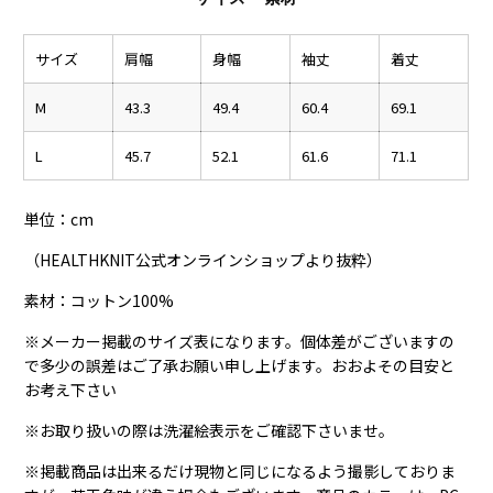
サイズ
肩幅
身幅
袖丈
着丈
M
43.3
49.4
60.4
69.1
L
45.7
52.1
61.6
71.1
単位：cm
（HEALTHKNIT公式オンラインショップより抜粋）
素材：コットン100%
※メーカー掲載のサイズ表になります。個体差がございますの
で多少の誤差はご了承お願い申し上げます。おおよその目安と
お考え下さい
※お取り扱いの際は洗濯絵表示をご確認下さいませ。
※掲載商品は出来るだけ現物と同じになるよう撮影しておりま