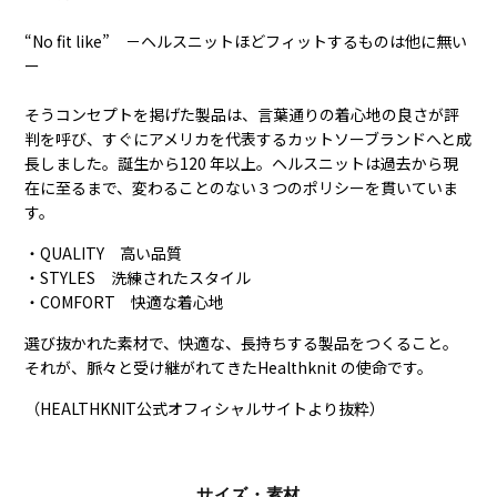
“No fit like” －ヘルスニットほどフィットするものは他に無い
ー
そうコンセプトを掲げた製品は、言葉通りの着心地の良さが評
判を呼び、すぐにアメリカを代表するカットソーブランドへと成
長しました。誕生から120 年以上。ヘルスニットは過去から現
在に至るまで、変わることのない３つのポリシーを貫いていま
す。
・QUALITY 高い品質
・STYLES 洗練されたスタイル
・COMFORT 快適な着心地
選び抜かれた素材で、快適な、長持ちする製品をつくること。
それが、脈々と受け継がれてきたHealthknit の使命です。
（HEALTHKNIT公式オフィシャルサイトより抜粋）
サイズ・素材