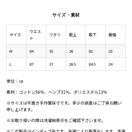
サイズ・素材
ウエス
サイズ
ワタリ
股上
股下
裾幅
ト
M
84
35
26
83
23
L
87
37
26.5
84.5
24
単位：㎝
素材：コットン56％、ヘンプ31％、ポリエステル13％
※サイズは平置き手作業採寸です。多少の誤差はご了承お願い
申し上げます。
※お取り扱いの際は洗濯絵表示をご確認下さいませ。
※この製品はインディゴ染です。洗濯により色落ちします。洗濯