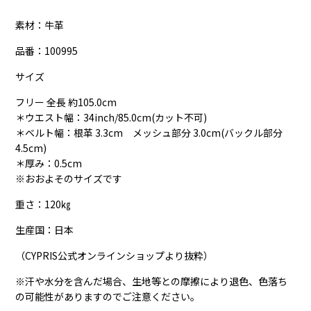
素材：牛革
品番：
100995
サイズ
フリー 全長 約105.0cm
＊ウエスト幅：34inch/85.0cm(カット不可)
＊ベルト幅：根革 3.3cm メッシュ部分 3.0cm(バックル部分
4.5cm)
＊厚み：0.5cm
※おおよそのサイズです
重さ：120㎏
生産国：日本
（CYPRIS公式オンラインショップより抜粋）
※汗や水分を含んだ場合、生地等との摩擦により退色、色落ち
の可能性がありますのでご注意ください。