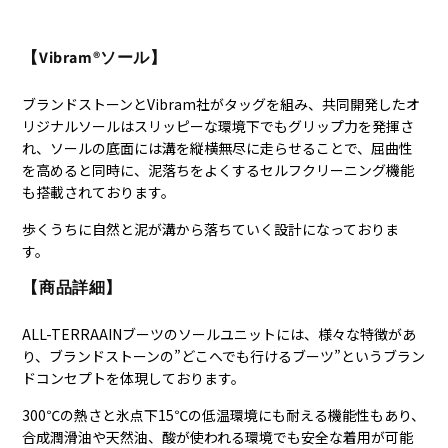
【Vibram®ソール】
ブランドストーンとVibram社がタッグを組み、共同開発したオ
リジナルソールはスリッピーな環境下でもグリップ力を発揮さ
れ、ソールの底面には溝を縦横無尽に走らせることで、屈曲性
を高めると同時に、泥落ちをよくするセルフクリーニング機能
も搭載されております。
歩くうちに自然と泥が溝から落ちていく設計になっておりま
す。
【商品詳細】
ALL-TERRAAINブーツのソールユニットには、様々な特徴があ
り、ブランドストーンの”どこへでも行けるブーツ”というブラン
ドコンセプトを体現しております。
300℃の熱さと氷点下15℃の低温環境にも耐える機能性もあり、
合
成潤滑油や天然油、酸が使われる環境でも安全な着用が可能