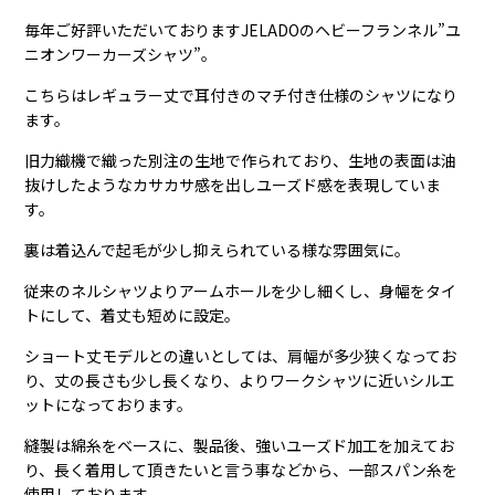
毎年ご好評いただいておりますJELADOのヘビーフランネル”ユ
ニオンワーカーズシャツ”。
こちらはレギュラー丈で耳付きのマチ付き仕様のシャツになり
ます。
旧力織機で織った別注の生地で作られており、生地の表面は油
抜けしたようなカサカサ感を出しユーズド感を表現していま
す。
裏は着込んで起毛が少し抑えられている様な雰囲気に。
従来のネルシャツよりアームホールを少し細くし、身幅をタイ
トにして、着丈も短めに設定。
ショート丈モデルとの違いとしては、肩幅が多少狭くなってお
り、丈の長さも少し長くなり、よりワークシャツに近いシルエ
ットになっております。
縫製は綿糸をベースに、製品後、強いユーズド加工を加えてお
り、長く着用して頂きたいと言う事などから、一部スパン糸を
使用しております。