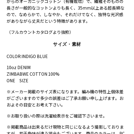
がらのオーガニックコットン（有機栽培）で、繊維そのものの
長さが一般的なコットンよりも長く、35mm以上ある超長綿な
ので、なめらかで、しなやか、それだけでなく、独特な光沢感
がありながら丈夫だという特徴があります。
（フルカウントカタログより抜粋）
サイズ・素材
COLOR:INDIGO BLUE
10oz DENIM
ZIMBABWE COTTON 100%
ONE SIZE
※メーカー掲載のサイズ表になります。編み機の特性上個体差
がございますので多少の誤差はご了承お願い申し上げます。お
およその目安とお考え下さい。
※お取り扱いの際は洗濯絵表示をご確認下さいませ。
※掲載商品は出来るだけ現物と同じになるよう撮影しておりま
すが、若干色味が違う場合もございます。商品のカラーは、PC