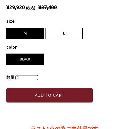
¥29,920
¥37,400
(税込)
size
M
L
color
BLACK
数量
ADD TO CART
ラスト1点の為ご奉仕品です