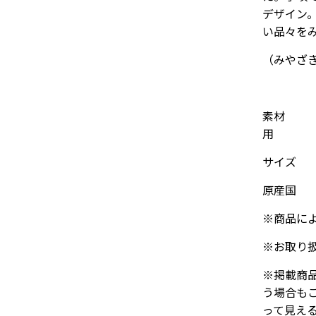
デザイン
い品々を
（みやざ
素
用
サイズ ： 3
原産国 ：
※商品に
※お取り
※掲載商
う場合も
って見え