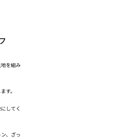
フ
生地を組み
します。
快にしてく
トン、
ざっ