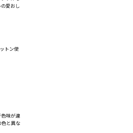
いの愛おし
コットン使
干色味が違
の色と異な