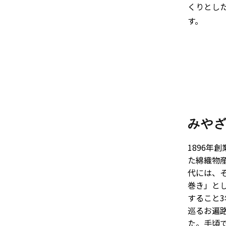
くりとし
す。
みや
1896
た綿織物
代には、
巻き」と
すること3
巡るお遍
た。手頃