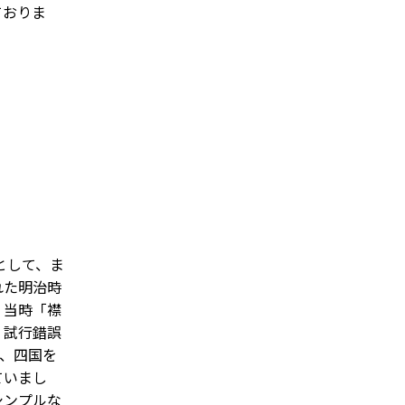
ておりま
として、ま
れた明治時
、当時「襟
、試行錯誤
は、四国を
ていまし
シンプルな