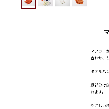
マフラー
合わせ、
タオルハ
縁部分は
れます。
やさしい