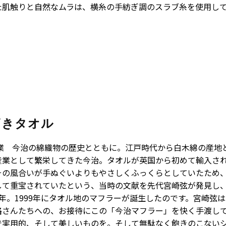
た肌触りと自然なムラは、横糸の手紡ぎ調のスラブ糸を使用し
ざきタオル
年創業 今治の綿織物の歴史とともに。江戸時代から白木綿の産地
産業として繁栄してきた今治。タオルが英国から初めて輸入さ
その風合いが手ぬぐいよりもやさしくふっくらとしていたため
して重宝されていたという、当時の文献を先代宮崎弦が発見し
年。1999年にタオル地のマフラーが誕生したのです。宮崎弦
路さんたちへの、お接待にこの「今治マフラー」を快く手渡し
で実用的、そして美しいものを。そして無駄なく飽きのこない